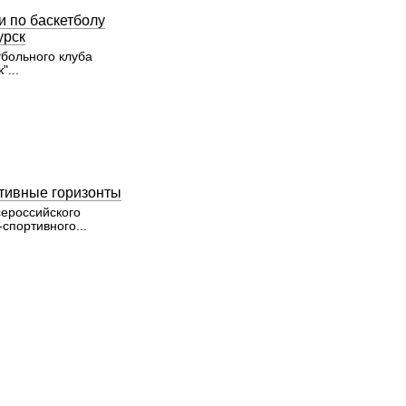
и по баскетболу
урск
тбольного клуба
"...
тивные горизонты
ероссийского
спортивного...