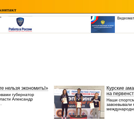
контакт
"
Видеома
те нельзя экономить!»
Курские ама
на первенс
овами губернатор
бласти Александр
Наши спортсм
.
завоевывали
международны