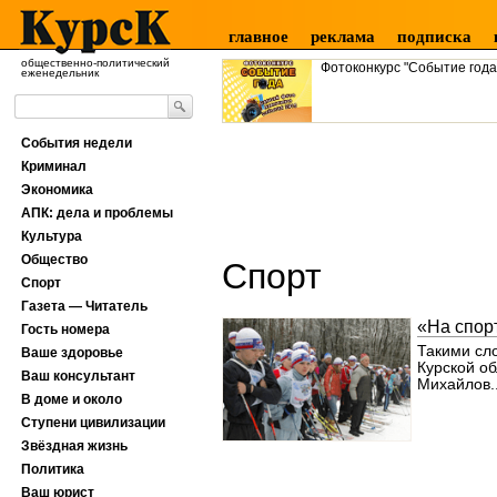
главное
реклама
подписка
общественно-политический
Фотоконкурс "Событие года
еженедельник
События недели
Криминал
Экономика
АПК: дела и проблемы
Культура
Общество
Спорт
Спорт
Газета — Читатель
«На спор
Гость номера
Такими сл
Ваше здоровье
Курской о
Ваш консультант
Михайлов..
В доме и около
Ступени цивилизации
Звёздная жизнь
Политика
Ваш юрист