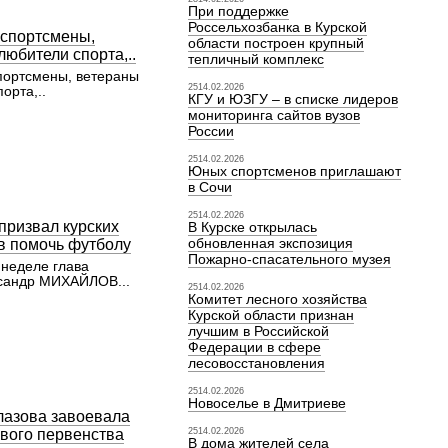
При поддержке
Россельхозбанка в Курской
спортсмены,
области построен крупный
любители спорта,..
тепличный комплекс
портсмены, ветераны
2514.02.2026
орта,..
КГУ и ЮЗГУ – в списке лидеров
мониторинга сайтов вузов
России
2514.02.2026
Юных спортсменов приглашают
в Сочи
2514.02.2026
призвал курских
В Курске открылась
обновленная экспозиция
в помочь футболу
Пожарно-спасательного музея
неделе глава
сандр МИХАЙЛОВ...
2514.02.2026
Комитет лесного хозяйства
Курской области признан
лучшим в Российской
Федерации в сфере
лесовосстановления
2514.02.2026
Новоселье в Дмитриеве
лазова завоевала
вого первенства
2514.02.2026
В дома жителей села