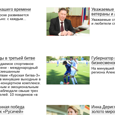
нашего времени
Уважаемые 
ветераны и 
рске развивается
но: с каждым...
Уважаемые с
и любители сп
ды в третьей битве
Губернатор 
бизнесмено
даемое спортивное
сени - международный
На минувшей 
 смешанным
региона Алек
твам «Курская битва-3»
 в минувшие выходные в
-концертном комплексе.
ным и эмоциональным
наблюдали свыше трех
елей. 10 поединков «в
овели не только
е бойцы из России,
Чехии, Германии,
нная победа
Инна Дериг
 но и действующие
х «Русичей»
золото миро
и силовых