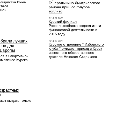
апиристка Инна
Генеральшино Дмитриевского
стала
района пришло голубое
цей...
топливо
2414.02.2026
Курский филиал
Россельхозбанка подвел итоги
финансовой деятельности в
2015 году
обрали лучших
2414.02.2026
Курское отделение " Изборского
ров для
клуба " ожидает приезд в Курск
 Европы
известного общественного
юля в Спортивно-
деятеля Николая Старикова
мплексе Курска...
озрастных
й
ожет выдать только