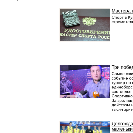
Мастера 
Спорт в Ку
стремитель
Три побе
Самое ожи
событие о
турнир по
единоборс
состоялся
Спортивно
За зрелищ
действом 
тысяч зрит
клетке» пр
сильнейши
Украины, 
Долгожда
Бразилии,
маленьки
сотрудник