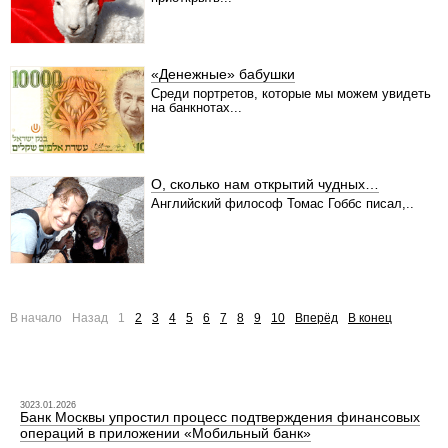
«Денежные» бабушки
Среди портретов, которые мы можем увидеть
на банкнотах...
О, сколько нам открытий чудных…
Английский философ Томас Гоббс писал,..
В начало
Назад
1
2
3
4
5
6
7
8
9
10
Вперёд
В конец
3023.01.2026
Банк Москвы упростил процесс подтверждения финансовых
операций в приложении «Мобильный банк»